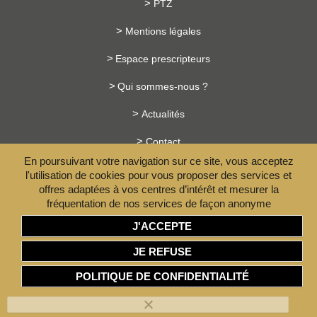
PTZ
Mentions légales
Espace prescripteurs
Qui sommes-nous ?
Actualités
Contact
En poursuivant votre navigation sur ce site, vous acceptez
Investissement loi Pinel
l'utilisation de cookies pour vous proposer des services et
offres adaptées à vos centres d’intérêt et mesurer la
Les avantages du neuf
fréquentation de nos services de façon anonyme
J'ACCEPTE
JE REFUSE
PARC D’ACTIVITÉ LE CHUEL, ROUTE DE CHASSELAY -
69650 QUINCIEUX
POLITIQUE DE CONFIDENTIALITÉ
04 72 26 39 70