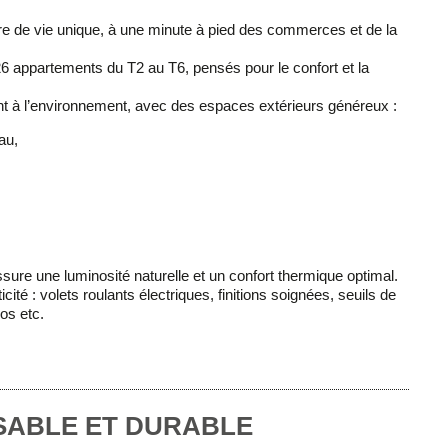
re de vie unique, à
une minute à pied
des commerces et de la
26 appartements
du
T2 au T6
, pensés pour le confort et la
nt à l’environnement, avec des
espaces extérieurs généreux
:
au,
assure une
luminosité naturelle
et un
confort thermique optimal
.
icité
: volets roulants électriques, finitions soignées, seuils de
os etc.
SABLE ET DURABLE