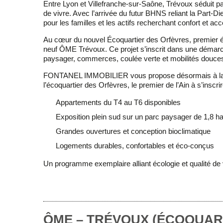
Entre Lyon et Villefranche-sur-Saône,
Trévoux
séduit p
de vivre. Avec l’arrivée du futur BHNS reliant la Part-
pour les familles et les actifs recherchant confort et acce
Au cœur du nouvel
Écoquartier des Orfèvres
, premier é
neuf ÔME Trévoux
. Ce projet s’inscrit dans une démarc
paysager, commerces, coulée verte et mobilités douce
FONTANEL IMMOBILIER
vous propose désormais à la
l’écoquartier des Orfèvres, le premier de l’Ain à s’insc
Appartements du T4 au T6 disponibles
Exposition plein sud sur un parc paysager de 1,8 h
Grandes ouvertures et conception bioclimatique
Logements durables, confortables et éco-conçus
Un programme exemplaire alliant écologie et qualité de
ÔME – TRÉVOUX (ÉCOQUAR