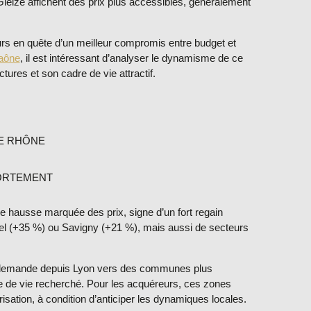
leizé affichent des prix plus accessibles, généralement
rs en quête d’un meilleur compromis entre budget et
Saône
, il est intéressant d’analyser le dynamisme de ce
ctures et son cadre de vie attractif.
LE RHÔNE
FORTEMENT
hausse marquée des prix, signe d’un fort regain
el (+35 %)
ou
Savigny (+21 %)
, mais aussi de secteurs
la demande depuis Lyon vers des communes plus
re de vie recherché. Pour les acquéreurs, ces zones
risation
, à condition d’anticiper les dynamiques locales.