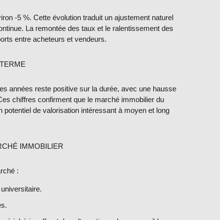
viron
-5 %
. Cette évolution traduit un ajustement naturel
ntinue. La remontée des taux et le ralentissement des
pports entre acheteurs et vendeurs.
 TERME
res années reste positive sur la durée, avec une hausse
Ces chiffres confirment que le marché immobilier du
n potentiel de valorisation intéressant à moyen et long
RCHÉ IMMOBILIER
rché :
niversitaire.
s.