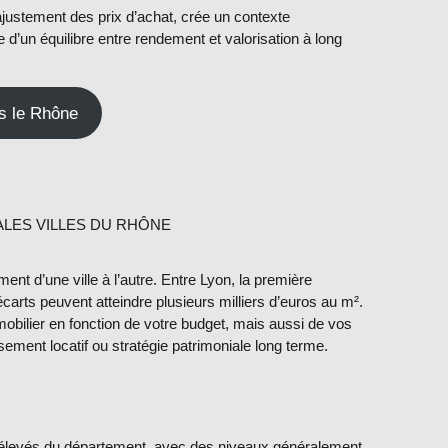
’ajustement des prix d’achat, crée un contexte
 d’un équilibre entre rendement et valorisation à long
s le Rhône
PALES VILLES DU RHÔNE
ment d’une ville à l’autre. Entre Lyon, la première
arts peuvent atteindre plusieurs milliers d’euros au m².
mobilier en fonction de votre budget, mais aussi de vos
ssement locatif ou stratégie patrimoniale long terme.
s élevés du département, avec des niveaux généralement