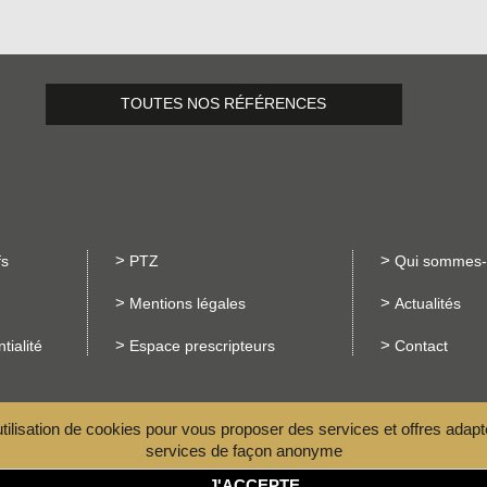
TOUTES NOS RÉFÉRENCES
fs
PTZ
Qui sommes-
Mentions légales
Actualités
tialité
Espace prescripteurs
Contact
utilisation de cookies pour vous proposer des services et offres adapt
ELAY - 69650 QUINCIEUX
services de façon anonyme
J'ACCEPTE