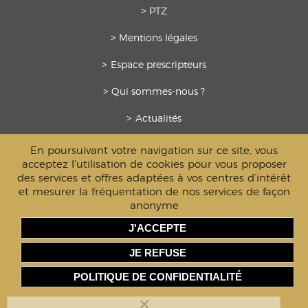
PTZ
Mentions légales
Espace prescripteurs
Qui sommes-nous ?
Actualités
Contact
En poursuivant votre navigation sur ce site, vous
acceptez l'utilisation de cookies pour vous proposer
Investissement loi Pinel
des services et offres adaptées à vos centres d’intérêt
et mesurer la fréquentation de nos services de façon
Les avantages du neuf
anonyme
J'ACCEPTE
JE REFUSE
PARC D’ACTIVITÉ LE CHUEL, ROUTE DE CHASSELAY -
69650 QUINCIEUX
POLITIQUE DE CONFIDENTIALITÉ
04 72 26 39 70