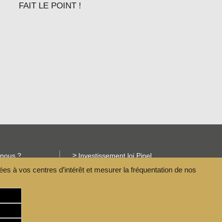
FAIT LE POINT !
nous ?
Investissement loi Pinel
ées à vos centres d’intérêt et mesurer la fréquentation de nos
Les avantages du neuf