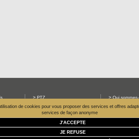
fs
PTZ
Qui sommes-
utilisation de cookies pour vous proposer des services et offres adapt
Mentions légales
Actualités
services de façon anonyme
tialité
Espace prescripteurs
Contact
J'ACCEPTE
JE REFUSE